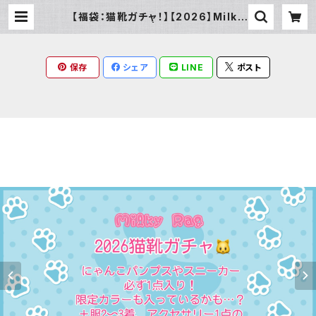
【福袋：猫靴ガチャ！】【2026】Milky
Rag 福袋 | Milky Rag
保存
シェア
LINE
ポスト