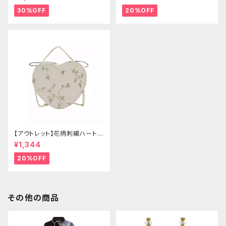
ール付き)
30%OFF
20%OFF
【アウトレット】花柄刺繍ハートバ
ッグ
¥1,344
20%OFF
その他の商品