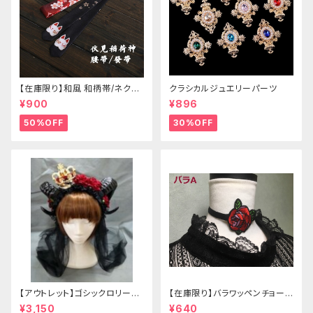
【在庫限り】和風 和柄帯/ネクタ
クラシカルジュエリーパーツ
イ/リボン（狐面/金魚
¥900
¥896
50%OFF
30%OFF
【アウトレット】ゴシックロリータ
【在庫限り】バラワッペンチョーカ
ゴールドクラウン＆ホーン(ヴェ
ー
¥3,150
¥640