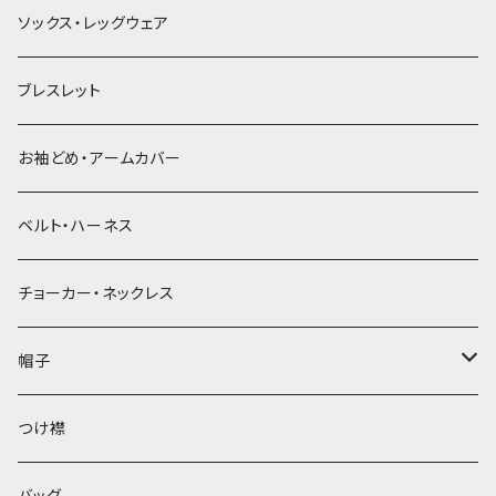
ソックス・レッグウェア
ブレスレット
お袖どめ・アームカバー
ベルト・ハーネス
チョーカー・ネックレス
帽子
ベレー帽
つけ襟
バッグ